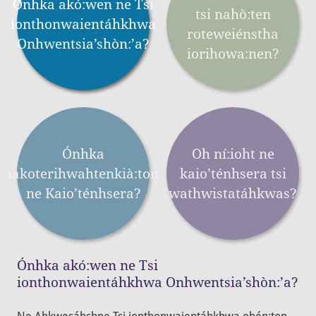
Ónhka akó:wen ne Tsi
tsi nahò:ten
ionthonwaientáhkhwa
roteweiénstha
Onhwentsia’shòn:’a?
iorihowa:nen?
Ónhka
Oh ní:ioht ne
iakoterihwahtenkià:ton
kaio’ténhsera tsi
ne Kaio’ténhsera?
wathwistatáhkwas?
Ónhka akó:wen ne Tsi
ionthonwaientáhkhwa Onhwentsia’shòn:’a?