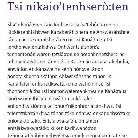
Tsi nikaio’tenhserò:ten
Sha’tehoná:wen kaio’ténhsera tsi na’tehónteron ne
Kiokierenhtáhkwen Kanakeráhtshera ne Ahkwesáhshne
tánon ne Iokorahtsherá:ien ne Tsi Kaná:taien Tsi
ionthonwaientáhkhwa Onhwentsia’shòn:’a
tenhontenón:waron tetsiá:ron ne aotonhnhétshera ne
tehotiienawá:kon tánon é:so Ká:ien ne aesaia’takéhnha,
enwá:ton entkáhawe ne kénh nón:we tánon
aonata’shòn:’a skáthne Ahkwesáhshne tánon Tsi
Kaná:taien enhshatikwatá:ko ne wahón:nise Tsi
thonnonnià:tha tsi ionthonwaientáhkhwa ne Kaná:ta tsi
kiorì:waien thí:ken enwá:ton enká:rake
enhonthwistónnia’te Ionten’nikonhroria’táhkhwa, Tsi
teiontstika’táhkhwa tánon tóka nón:wa enkanonhsó:take
enionaktó:take. Entsiakwaka’én:ion tánon
entsiakwakwatá:ko kí:ken karihwanó:ron
Tehonatateníhen onhwéntsia eniohshennakará:tate ne