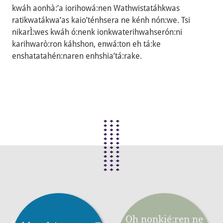
kwáh aonhà:’a iorihowá:nen Wathwistatáhkwas
ratikwatákwa’as kaio’ténhsera ne kénh nón:we. Tsi
nikarÌ:wes kwáh ó:nenk ionkwaterihwahserón:ni
karihwarò:ron káhshon, enwá:ton eh tá:ke
enshatatahén:naren enhshia’tá:rake.
Oh nonkié:ren ne