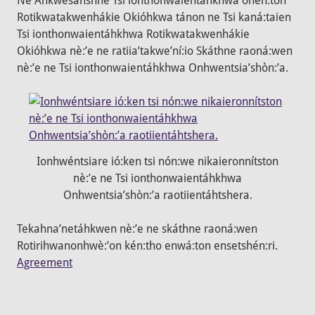
Ne Ahkwesáhshne Tsi ionthonwaientáhkhwa ohén:ton
Rotikwatakwenhákie Okióhkwa tánon ne Tsi kaná:taien
Tsi ionthonwaientáhkhwa Rotikwatakwenhákie
Okióhkwa nè:’e ne ratiia’takwe’ní:io Skáthne raoná:wen
nè:’e ne Tsi ionthonwaientáhkhwa Onhwentsia’shòn:’a.
Ionhwéntsiare ió:ken tsi nón:we nikaieronnítston
nè:’e ne Tsi ionthonwaientáhkhwa
Onhwentsia’shòn:’a raotiientáhtshera.
Tekahna’netáhkwen nè:’e ne skáthne raoná:wen
Rotirihwanonhwè:’on kén:tho enwá:ton ensetshén:ri.
Agreement